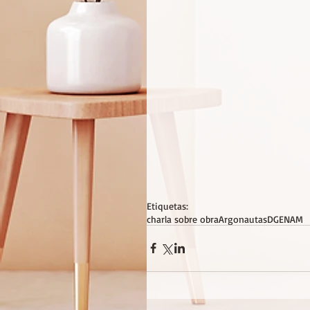
Etiquetas:
charla sobre obra
ArgonautasDGENAM