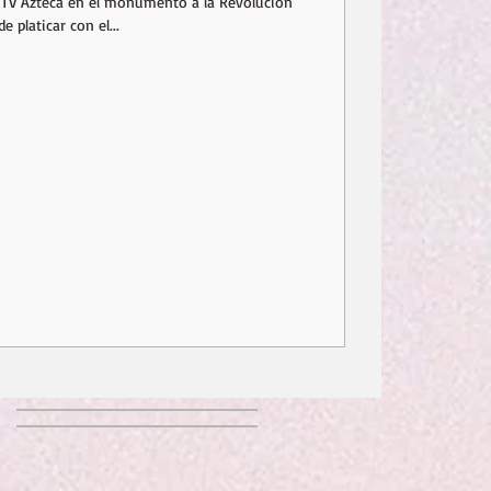
de TV Azteca en el monumento a la Revolución
e platicar con el...