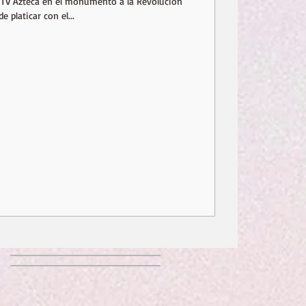
de TV Azteca en el monumento a la Revolución
e platicar con el...